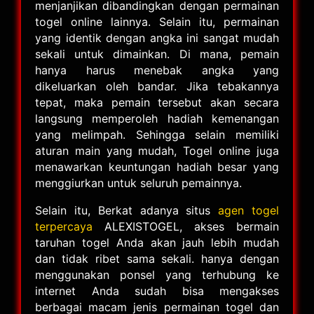
menjanjikan dibandingkan dengan permainan
togel online lainnya. Selain itu, permainan
yang identik dengan angka ini sangat mudah
sekali untuk dimainkan. Di mana, pemain
hanya harus menebak angka yang
dikeluarkan oleh bandar. Jika tebakannya
tepat, maka pemain tersebut akan secara
langsung memperoleh hadiah kemenangan
yang melimpah. Sehingga selain memiliki
aturan main yang mudah, Togel online juga
menawarkan keuntungan hadiah besar yang
menggiurkan untuk seluruh pemainnya.
Selain itu, Berkat adanya situs
agen togel
terpercaya
ALEXISTOGEL, akses bermain
taruhan togel Anda akan jauh lebih mudah
dan tidak ribet sama sekali. hanya dengan
menggunakan ponsel yang terhubung ke
internet Anda sudah bisa mengakses
berbagai macam jenis permainan togel dan