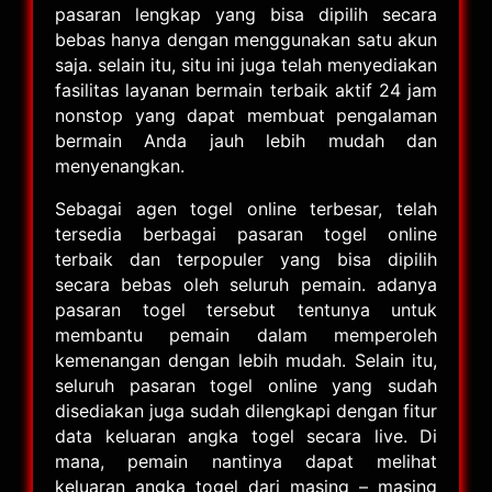
pasaran lengkap yang bisa dipilih secara
bebas hanya dengan menggunakan satu akun
saja. selain itu, situ ini juga telah menyediakan
fasilitas layanan bermain terbaik aktif 24 jam
nonstop yang dapat membuat pengalaman
bermain Anda jauh lebih mudah dan
menyenangkan.
Sebagai agen togel online terbesar, telah
tersedia berbagai pasaran togel online
terbaik dan terpopuler yang bisa dipilih
secara bebas oleh seluruh pemain. adanya
pasaran togel tersebut tentunya untuk
membantu pemain dalam memperoleh
kemenangan dengan lebih mudah. Selain itu,
seluruh pasaran togel online yang sudah
disediakan juga sudah dilengkapi dengan fitur
data keluaran angka togel secara live. Di
mana, pemain nantinya dapat melihat
keluaran angka togel dari masing – masing