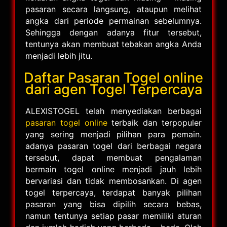
pasaran secara langsung, ataupun melihat
angka dari periode permainan sebelumnya.
Sehingga dengan adanya fitur tersebut,
tentunya akan membuat tebakan angka Anda
menjadi lebih jitu.
Daftar Pasaran Togel online
dari agen Togel Terpercaya
ALEXISTOGEL telah menyediakan berbagai
pasaran togel online
terbaik dan terpopuler
yang sering menjadi pilihan para pemain.
adanya pasaran togel dari berbagai negara
tersebut, dapat membuat pengalaman
bermain togel online menjadi jauh lebih
bervariasi dan tidak membosankan. Di agen
togel terpercaya, terdapat banyak pilihan
pasaran yang bisa dipilih secara bebas,
namun tentunya setiap pasar memiliki aturan