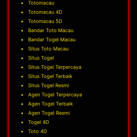
Totomacau
Totomacau 4D
Totomacau 5D
Bandar Toto Macau
Bandar Togel Macau
Situs Toto Macau
Situs Togel
Situs Togel Terpercaya
Situs Togel Terbaik
Situs Togel Resmi
Agen Togel Terpercaya
Agen Togel Terbaik
Agen Togel Resmi
Togel 4D
Toto 4D